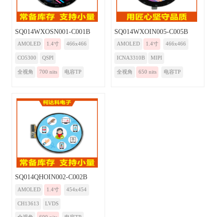
SQ014WXOSN001-C001B
SQ014WXOIN005-C005B
AMOLED
1.4寸
466x466
AMOLED
1.4寸
466x466
CO5300
QSPI
ICNA3310B
MIPI
全视角
700 nits
电容TP
全视角
650 nits
电容TP
SQ014QHOIN002-C002B
AMOLED
1.4寸
454x454
CH13613
LVDS